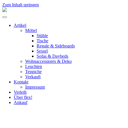
Zum Inhalt springen
flex!
mid-
Menü
century
umschalten
vintage
Artikel
design
Möbel
Stühle
Tische
Regale & Sideboards
Sessel
Sofas & Daybeds
Wohnaccessiores & Deko
Leuchten
Teppiche
Verkauft
Kontakt
Impressum
Verleih
Über flex!
Ankauf