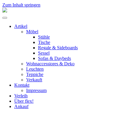
Zum Inhalt springen
flex!
mid-
Menü
century
umschalten
vintage
Artikel
design
Möbel
Stühle
Tische
Regale & Sideboards
Sessel
Sofas & Daybeds
Wohnaccessiores & Deko
Leuchten
Teppiche
Verkauft
Kontakt
Impressum
Verleih
Über flex!
Ankauf