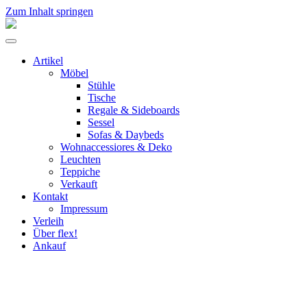
Zum Inhalt springen
flex!
mid-
Menü
century
umschalten
vintage
Artikel
design
Möbel
Stühle
Tische
Regale & Sideboards
Sessel
Sofas & Daybeds
Wohnaccessiores & Deko
Leuchten
Teppiche
Verkauft
Kontakt
Impressum
Verleih
Über flex!
Ankauf