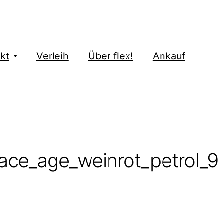
kt
Verleih
Über flex!
Ankauf
ace_age_weinrot_petrol_9