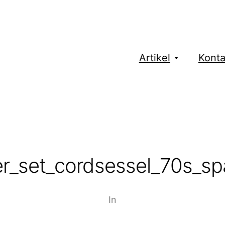
Artikel
Konta
er_set_cordsessel_70s_sp
In