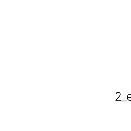
flex!
mid-
century
vintage
design
2_