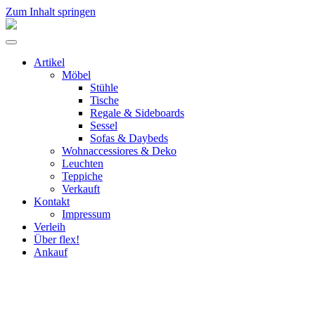
Zum Inhalt springen
flex!
mid-
Menü
century
umschalten
vintage
Artikel
design
Möbel
Stühle
Tische
Regale & Sideboards
Sessel
Sofas & Daybeds
Wohnaccessiores & Deko
Leuchten
Teppiche
Verkauft
Kontakt
Impressum
Verleih
Über flex!
Ankauf