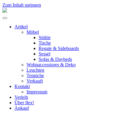
Zum Inhalt springen
flex!
mid-
Menü
century
umschalten
vintage
Artikel
design
Möbel
Stühle
Tische
Regale & Sideboards
Sessel
Sofas & Daybeds
Wohnaccessiores & Deko
Leuchten
Teppiche
Verkauft
Kontakt
Impressum
Verleih
Über flex!
Ankauf